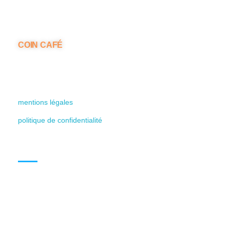
COIN CAFÉ
contact@coincafe-cusset.fr
36 rue R. Rondeleux 03300 Cusset
mentions légales
politique de confidentialité
plan du site
Horaires d'ouverture