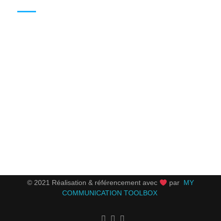
LUNDI
7:00 – 17:00
MARDI
7:00 – 17:00
MERCREDI
7:00 – 17:00
JEUDI
7:00 – 17:00
VENDREDI
7:00 – 17:00
SAMEDI
FERMÉ
DIMANCHE
FERMÉ
© 2021 Réalisation & référencement avec
par
MY
COMMUNICATION TOOLBOX